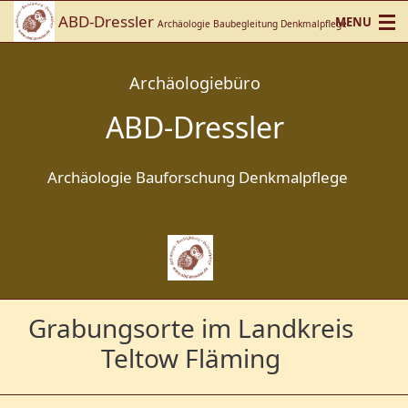
ABD-Dressler
MENU
Archäologie Baubegleitung Denkmalpflege
Home
Archäologiebüro
Team
ABD-Dressler
Referenzen
Archäologie Bauforschung Denkmalpflege
Publikationen /Presse
Grabungsorte im Landkreis
Teltow Fläming